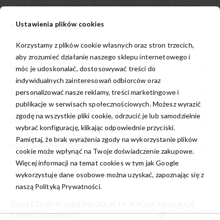
Ustawienia plików cookies
Planowana wysyłka:
dziś
Korzystamy z plików cookie własnych oraz stron trzecich,
aby zrozumieć działanie naszego sklepu internetowego i
OPIS
móc je udoskonalać, dostosowywać treści do
indywidualnych zainteresowań odbiorców oraz
personalizować nasze reklamy, treści marketingowe i
TABELA ROZMIARÓW
publikacje w serwisach społecznościowych. Możesz wyrazić
zgodę na wszystkie pliki cookie, odrzucić je lub samodzielnie
PORADNIK
wybrać konfigurację, klikając odpowiednie przyciski.
Pamiętaj, że brak wyrażenia zgody na wykorzystanie plików
DODATKOWE INFORMACJE
cookie może wpłynąć na Twoje doświadczenie zakupowe.
Więcej informacji na temat cookies w tym jak Google
wykorzystuje dane osobowe można uzyskać, zapoznając się z
naszą
Polityką Prywatności.
ZNALEŹLIŚMY INNE PRODUKTY, KTÓRE MOGĄ CIĘ
ZAINTERESOWAĆ!