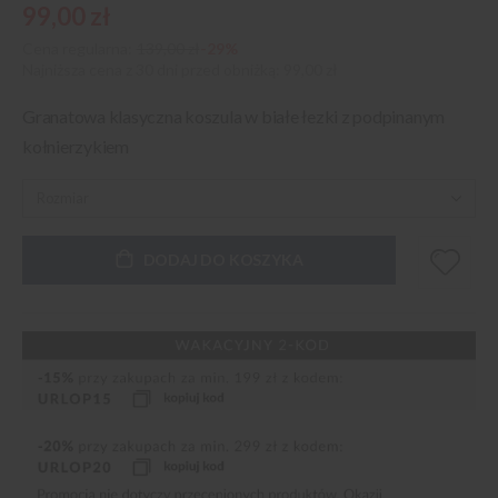
99,00 zł
Cena regularna:
139,00 zł
-29%
Najniższa cena z 30 dni przed obniżką
99,00 zł
Granatowa klasyczna koszula w białe łezki z podpinanym
kołnierzykiem
DODAJ DO KOSZYKA