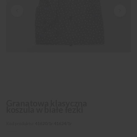
Przejdź
Granatowa klasyczna
na
koszula w białe łezki
początek
galerii
Kod produktu
41620/1r 41624/1r