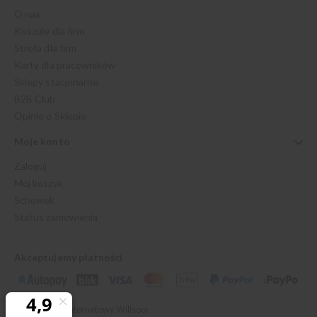
O nas
Koszule dla firm
Strefa dla firm
Karty dla pracowników
Sklepy stacjonarne
B2B Club
Opinie o Sklepie
Moje konto
Zaloguj
Mój koszyk
Schowek
Status zamówienia
Akceptujemy płatności
© 2026 Sklep Internetowy Willsoor