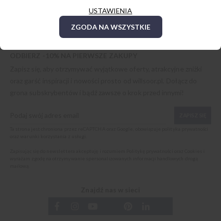
USTAWIENIA
ZGODA NA WSZYSTKIE
ODBIERZ -10% NA PIERWSZE ZAKUPY
Zapisz się, aby otrzymywać wyjątkowe oferty, atrakcyjne zniżki
oraz garść inspiracji i nowości prosto od
willsoor.pl
. Dołącz do
grona subskrybentów i bądź zawsze o krok przed innymi!
ZAPISZ SIĘ
Ta strona jest chroniona przez reCAPTCHA oraz Google, obowiązuje
polityka prywatności
oraz
warunki korzystania z usługi
.
Zapisując się do newslettera akceptuję i rozumiem
Politykę prywatności oraz Cookies
i
wyrażam zgodę na otrzymywanie spersonalizowanych informacji handlowych drogą
mailową.
Znajdź nas w sieci