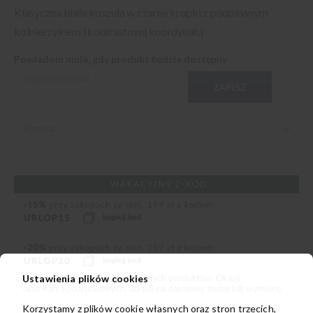
Klasyczna biała koszula w czarne kropki z podpinanym
kołnierzykiem i kontrastową koordynatą
Powiadom mnie, gdy produkt będzie dostępny
ZAPISZ
Ustawienia plików cookies
Korzystamy z plików cookie własnych oraz stron trzecich,