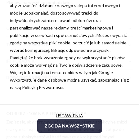
Planowana wysyłka:
poniedziałek
aby zrozumieć działanie naszego sklepu internetowego i
móc je udoskonalać, dostosowywać treści do
indywidualnych zainteresowań odbiorców oraz
personalizować nasze reklamy, treści marketingowe i
OPIS
publikacje w serwisach społecznościowych. Możesz wyrazić
zgodę na wszystkie pliki cookie, odrzucić je lub samodzielnie
TABELA ROZMIARÓW
wybrać konfigurację, klikając odpowiednie przyciski.
Pamiętaj, że brak wyrażenia zgody na wykorzystanie plików
PORADNIK
cookie może wpłynąć na Twoje doświadczenie zakupowe.
Więcej informacji na temat cookies w tym jak Google
DODATKOWE INFORMACJE
wykorzystuje dane osobowe można uzyskać, zapoznając się z
naszą
Polityką Prywatności.
ODBIERZ -10% NA PIERWSZE ZAKUPY
USTAWIENIA
Zapisz się, aby otrzymywać wyjątkowe oferty, atrakcyjne zniżki
ZGODA NA WSZYSTKIE
oraz garść inspiracji i nowości prosto od
willsoor.pl
. Dołącz do
grona subskrybentów i bądź zawsze o krok przed innymi!