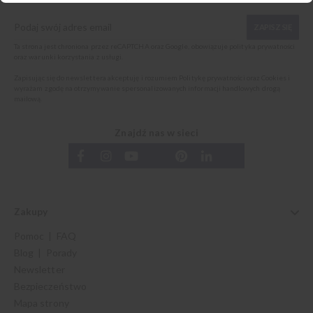
ZAPISZ SIĘ
Ta strona jest chroniona przez reCAPTCHA oraz Google, obowiązuje
polityka prywatności
oraz
warunki korzystania z usługi
.
Zapisując się do newslettera akceptuję i rozumiem
Politykę prywatności oraz Cookies
i
wyrażam zgodę na otrzymywanie spersonalizowanych informacji handlowych drogą
mailową.
Znajdź nas w sieci
Zakupy
Pomoc | FAQ
Blog | Porady
Newsletter
Bezpieczeństwo
Mapa strony