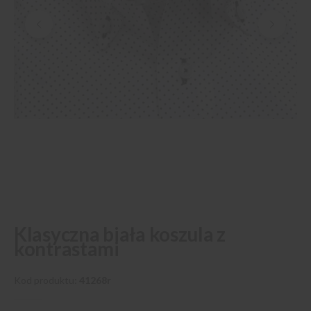
Przejdź
Klasyczna biała koszula z
na
kontrastami
początek
galerii
Kod produktu
41268r