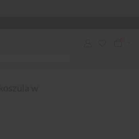
0
Cart
 koszula w