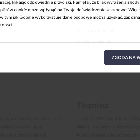
rację, klikając odpowiednie przyciski. Pamiętaj, że brak wyrażenia zgody
Brak kieszeni
 plików cookie może wpłynąć na Twoje doświadczenie zakupowe. Więcej
w tym jak Google wykorzystuje dane osobowe można uzyskać, zapoznają
Kolekcja Slim Fit
tności.
Uszyta w Polsce
Gwarancja: 24 m-ce
ZGODA NA W
Tkanina
rsalny, stosowany we wszystkich
Tkanina 100% bawełny to 100% n
ski rozstaw najlepiej
Miękka i delikatna, a przede wsz
ób o twarzach owalnych i
świeżo naszemu ciału przez cały 