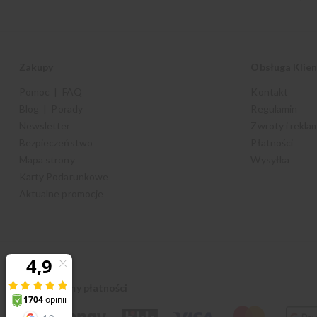
Zakupy
Obsługa Klie
Pomoc | FAQ
Kontakt
Blog | Porady
Regulamin
Newsletter
Zwroty i rekla
Bezpieczeństwo
Płatności
Mapa strony
Wysyłka
Karty Podarunkowe
Aktualne promocje
Akceptujemy płatności