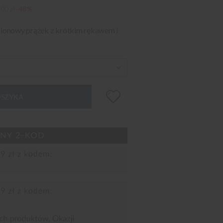
00 zł
-48%
 pionowy prążek z krótkim rękawem i
OSZYKA