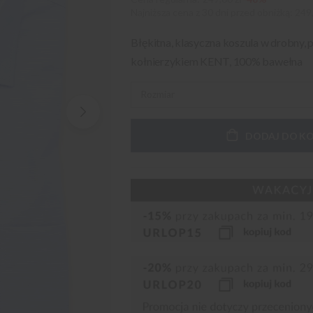
Najniższa cena z 30 dni przed obniżką
249,
Błękitna, klasyczna koszula w drobny,
kołnierzykiem KENT, 100% bawełna
DODAJ DO K