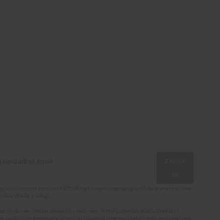
ZAPISZ
SIĘ
ona jest chroniona przez reCAPTCHA oraz Google, obowiązuje
polityka prywatności
oraz
i korzystania z usługi
.
jąc się do newslettera akceptuję i rozumiem
Politykę prywatności oraz Cookies
i
m zgodę na otrzymywanie spersonalizowanych informacji handlowych drogą mailową.