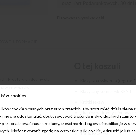
Planowana wysyłka:
dziś
OWE INFORMACJE
O tej koszuli
h. Prosty krój idealny dla
Klasyczna sylwetka (regular fi
kendowe wypady.
Klasyczny kołnierzyk KENT
ików cookies
Krótki rękaw
lików cookie własnych oraz stron trzecich, aby zrozumieć działanie na
Tkanina w drobny, pionowy p
 i móc je udoskonalać, dostosowywać treści do indywidualnych zainte
Stylowe, kolorowe guziki
 personalizować nasze reklamy, treści marketingowe i publikacje w ser
ych. Możesz wyrazić zgodę na wszystkie pliki cookie, odrzucić je lub s
100% bawełna