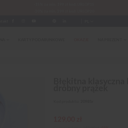
-15% za min. 199 zł kod: URLOP15
-20% za min. 299 zł kod: URLOP20
PL
ntakt
NA
KARTY PODARUNKOWE
OKAZJE
NA PREZENT
Błękitna klasyczna
drobny prążek
Kod produktu
20985r
129,00 zł
Cena regularna:
249,00 zł
-48%