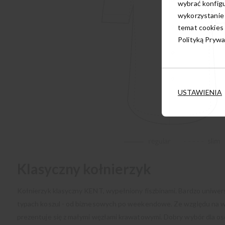
wybrać konfigu
wykorzystanie
temat cookies 
Polityką Prywa
USTAWIENIA
Klasyczny kołnierzyk
Kołnierzyk klasyczny KENT, wypełniony fiszbinami. Bardzo uniwe
typach koszul - od biznesowych po weekendowe. Ze względu na wą
prezentuje się z małymi węzłami krawatowymi. Dobry wybór dla os