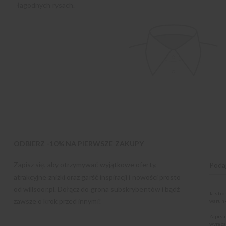
łagodnych rysach.
ODBIERZ -10% NA PIERWSZE ZAKUPY
Zapisz się, aby otrzymywać wyjątkowe oferty,
atrakcyjne zniżki oraz garść inspiracji i nowości prosto
od
willsoor.pl
. Dołącz do grona subskrybentów i bądź
Ta str
zawsze o krok przed innymi!
warunk
Zapisu
wyraża