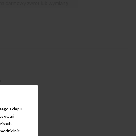
t)
szego sklepu
rążek
resowań
wisach
amodzielnie