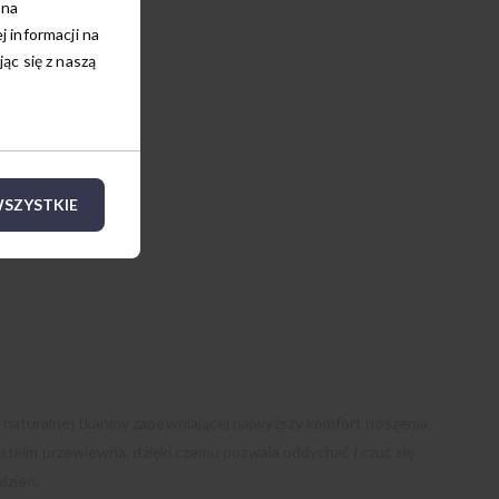
 na
 informacji na
c się z naszą
SZYSTKIE
aturalnej tkaniny zapewniającej najwyższy komfort noszenia.
ystkim przewiewna, dzięki czemu pozwala oddychać i czuć się
dzień.