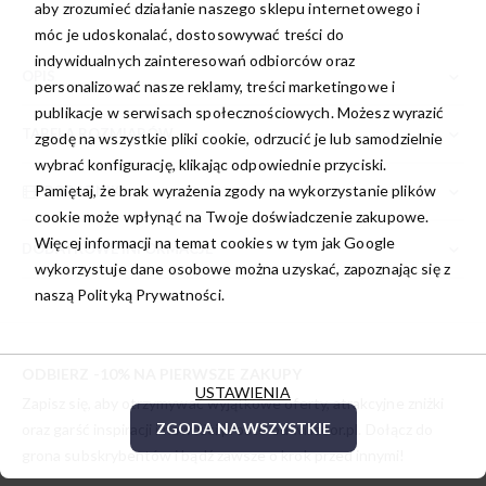
aby zrozumieć działanie naszego sklepu internetowego i
móc je udoskonalać, dostosowywać treści do
indywidualnych zainteresowań odbiorców oraz
OPIS
personalizować nasze reklamy, treści marketingowe i
publikacje w serwisach społecznościowych. Możesz wyrazić
TABELA ROZMIARÓW
zgodę na wszystkie pliki cookie, odrzucić je lub samodzielnie
wybrać konfigurację, klikając odpowiednie przyciski.
Pamiętaj, że brak wyrażenia zgody na wykorzystanie plików
PORADNIK
cookie może wpłynąć na Twoje doświadczenie zakupowe.
Więcej informacji na temat cookies w tym jak Google
DODATKOWE INFORMACJE
wykorzystuje dane osobowe można uzyskać, zapoznając się z
naszą
Polityką Prywatności.
ODBIERZ -10% NA PIERWSZE ZAKUPY
USTAWIENIA
Zapisz się, aby otrzymywać wyjątkowe oferty, atrakcyjne zniżki
ZGODA NA WSZYSTKIE
oraz garść inspiracji i nowości prosto od
willsoor.pl
. Dołącz do
grona subskrybentów i bądź zawsze o krok przed innymi!