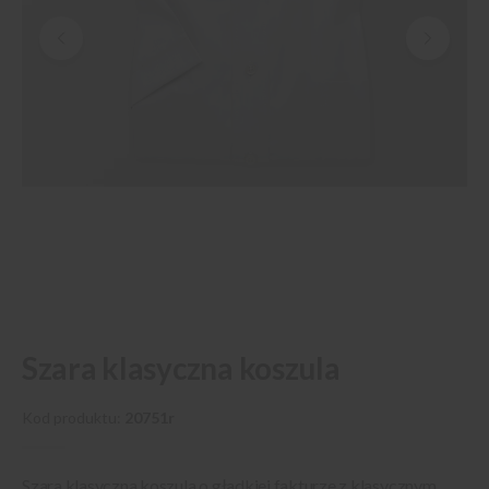
Przejdź
Szara klasyczna koszula
na
początek
galerii
Kod produktu
20751r
Szara klasyczna koszula o gładkiej fakturze z klasycznym