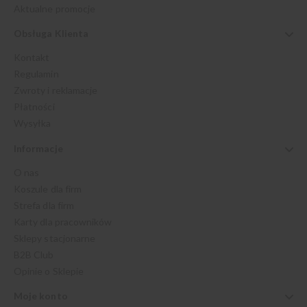
Aktualne promocje
Obsługa Klienta
Kontakt
Regulamin
Zwroty i reklamacje
Płatności
Wysyłka
Informacje
O nas
Koszule dla firm
Strefa dla firm
Karty dla pracowników
Sklepy stacjonarne
B2B Club
Opinie o Sklepie
Moje konto