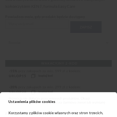
kołnierzykiem KENT, formuła Easy Care
Powiadom mnie, gdy produkt będzie dostępny
ZAPISZ
Ustawienia plików cookies
Korzystamy z plików cookie własnych oraz stron trzecich,
Planowana wysyłka:
poniedziałek