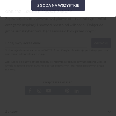
ZGODA NA WSZYSTKIE
ODBIERZ -10% NA PIERWSZE ZAKUPY
Zapisz się, aby otrzymywać wyjątkowe oferty, atrakcyjne zniżki
oraz garść inspiracji i nowości prosto od
willsoor.pl
. Dołącz do
grona subskrybentów i bądź zawsze o krok przed innymi!
ZAPISZ SIĘ
Ta strona jest chroniona przez reCAPTCHA oraz Google, obowiązuje
polityka prywatności
oraz
warunki korzystania z usługi
.
Zapisując się do newslettera akceptuję i rozumiem
Politykę prywatności oraz Cookies
i
wyrażam zgodę na otrzymywanie spersonalizowanych informacji handlowych drogą
mailową.
Znajdź nas w sieci
Zakupy