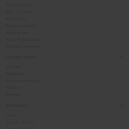
Pomoc | FAQ
Blog | Porady
Newsletter
Bezpieczeństwo
Mapa strony
Karty Podarunkowe
Aktualne promocje
Obsługa Klienta
Kontakt
Regulamin
Zwroty i reklamacje
Płatności
Wysyłka
Informacje
O nas
Koszule dla firm
Strefa dla firm