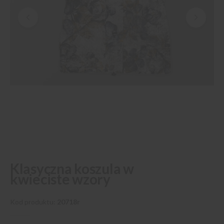
Przejdź
Klasyczna koszula w
na
kwieciste wzory
początek
galerii
Kod produktu
20718r