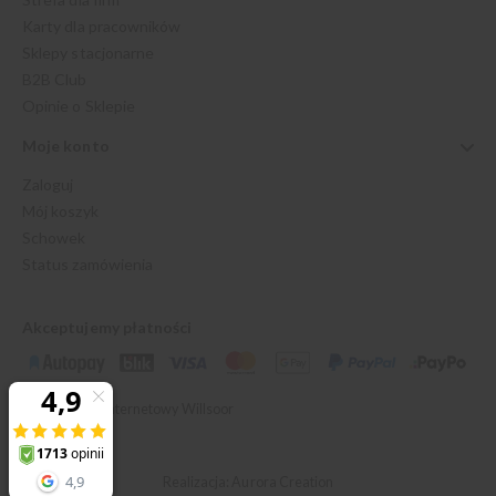
Karty dla pracowników
Sklepy stacjonarne
B2B Club
Opinie o Sklepie
Moje konto
Zaloguj
Mój koszyk
Schowek
Status zamówienia
Akceptujemy płatności
© 2026 Sklep Internetowy Willsoor
Realizacja: Aurora Creation