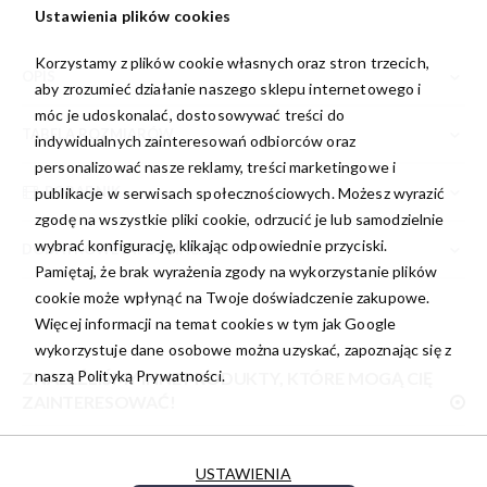
Ustawienia plików cookies
Korzystamy z plików cookie własnych oraz stron trzecich,
OPIS
aby zrozumieć działanie naszego sklepu internetowego i
móc je udoskonalać, dostosowywać treści do
TABELA ROZMIARÓW
indywidualnych zainteresowań odbiorców oraz
personalizować nasze reklamy, treści marketingowe i
PORADNIK
publikacje w serwisach społecznościowych. Możesz wyrazić
zgodę na wszystkie pliki cookie, odrzucić je lub samodzielnie
wybrać konfigurację, klikając odpowiednie przyciski.
DODATKOWE INFORMACJE
Pamiętaj, że brak wyrażenia zgody na wykorzystanie plików
cookie może wpłynąć na Twoje doświadczenie zakupowe.
Więcej informacji na temat cookies w tym jak Google
wykorzystuje dane osobowe można uzyskać, zapoznając się z
naszą
Polityką Prywatności.
ZNALEŹLIŚMY INNE PRODUKTY, KTÓRE MOGĄ CIĘ
ZAINTERESOWAĆ!
USTAWIENIA