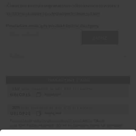
Klasyczna koszula w granatowo-żółte kwieciste wzory z
krótkim rękawem i podpinanym kołnierzykiem
Powiadom mnie, gdy produkt będzie dostępny
ZAPISZ