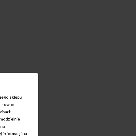
szego sklepu
resowań
wisach
owe paski
amodzielnie
 na
 informacji na