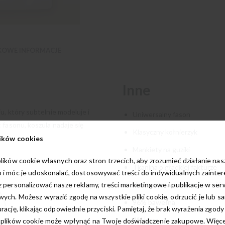
OWE INFORMACJE
Inne
u, który subtelnie modeluje i
Uniwersalny fason
 fasonu, koszula nadaje się
Klasyczny kołnierzyk
ików cookies
Mankiety na guziki
lików cookie własnych oraz stron trzecich, aby zrozumieć działanie na
Tkanina o gładkiej fakturze
 i móc je udoskonalać, dostosowywać treści do indywidualnych zainte
 personalizować nasze reklamy, treści marketingowe i publikacje w ser
Kontrasty w granatowe i róż
ych. Możesz wyrazić zgodę na wszystkie pliki cookie, odrzucić je lub s
96% bawełna
rację, klikając odpowiednie przyciski. Pamiętaj, że brak wyrażenia zgody
4% lycra
 plików cookie może wpłynąć na Twoje doświadczenie zakupowe. Więcej