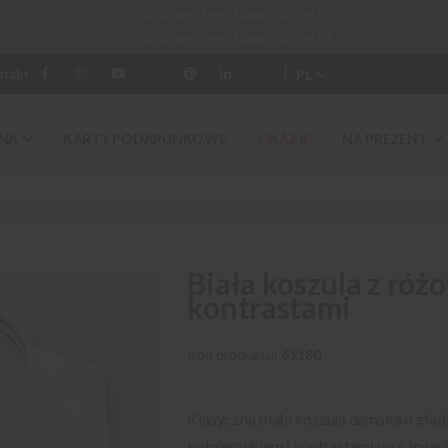
-15% za min. 199 zł kod: URLOP15
-20% za min. 299 zł kod: URLOP20
PL
ntakt
NA
KARTY PODARUNKOWE
OKAZJE
NA PREZENT
Biała koszula z ró
kontrastami
Kod produktu
61180
Klasyczna biała koszula damska o gład
kołnierzykiem i kontrastami w różowe i