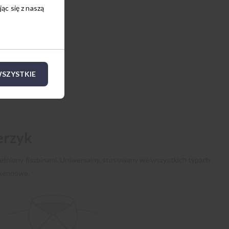
c się z naszą
SZYSTKIE
erzyk
ełniony fiszbinami. Uniwersalny, stosowany we wszystkich typach
ekendowe.