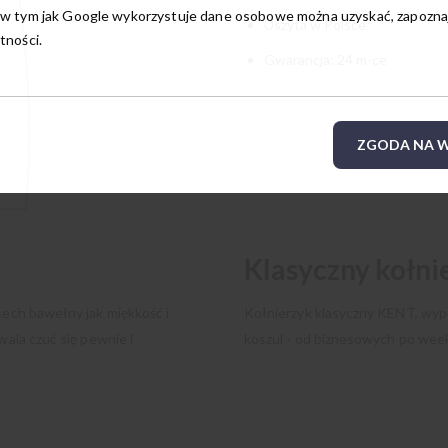
w tym jak Google wykorzystuje dane osobowe można uzyskać, zapoznają
Uszyta w Polsce
tności.
Gwarancja: 24 m-ce
ZGODA NA W
Klasyczny kołni
cech bawełny jak miękkość i
Kołnierzyk klasyczny KENT, wyp
wala czuć się pewnie i
koszul - od biznesowych po we