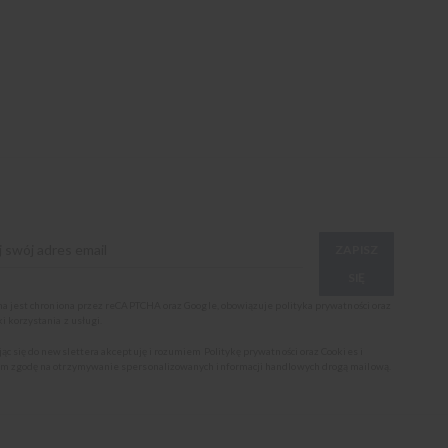
ZAPISZ
SIĘ
ona jest chroniona przez reCAPTCHA oraz Google, obowiązuje
polityka prywatności
oraz
i korzystania z usługi
.
jąc się do newslettera akceptuję i rozumiem
Politykę prywatności oraz Cookies
i
m zgodę na otrzymywanie spersonalizowanych informacji handlowych drogą mailową.