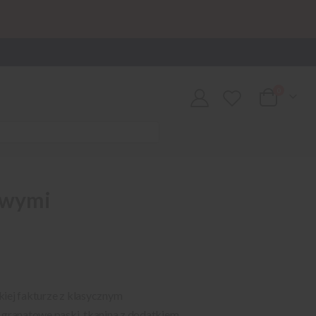
0
Cart
żowymi
kiej fakturze z klasycznym
 granatowe paski, tkanina z dodatkiem