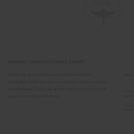
ODBIERZ -10% NA PIERWSZE ZAKUPY
Zapisz się, aby otrzymywać wyjątkowe oferty,
atrakcyjne zniżki oraz garść inspiracji i nowości prosto
od
willsoor.pl
. Dołącz do grona subskrybentów i bądź
Ta str
zawsze o krok przed innymi!
warunk
Zapisu
wyraża