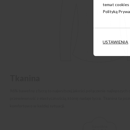
temat cookies 
Polityką Prywa
USTAWIENIA
Tkanina
96% bawełny z lycrą to najwyższej jakości połączenie najlepszych 
przewiewność z elastycznością, której nadaje lycra. Tkanina ta poz
komfortowo w każdej sytuacji.