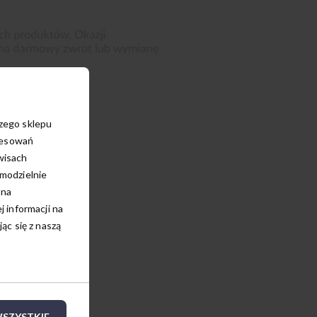
szego sklepu
resowań
wisach
amodzielnie
 na
 informacji na
c się z naszą
SZYSTKIE