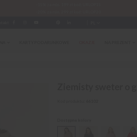
-15% za min. 199 zł kod: URLOP15
-20% za min. 299 zł kod: URLOP20
PL
ntakt
NA
KARTY PODARUNKOWE
OKAZJE
NA PREZENT
Ziemisty sweter o 
Kod produktu
66102
Dostępne kolory