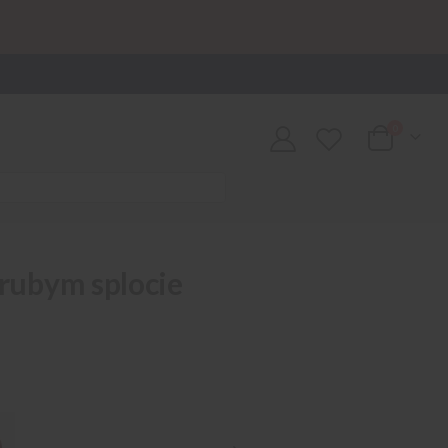
0
Cart
grubym splocie