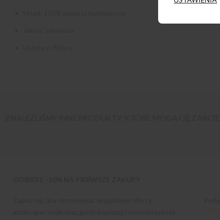
Skład: 100% wiskoza bambusowa
Jakość: pierwsza
Uszyty w Polsce
ZNALEŹLIŚMY INNE PRODUKTY, KTÓRE MOGĄ CIĘ ZAIN
ODBIERZ -10% NA PIERWSZE ZAKUPY
Zapisz się, aby otrzymywać wyjątkowe oferty,
atrakcyjne zniżki oraz garść inspiracji i nowości prosto