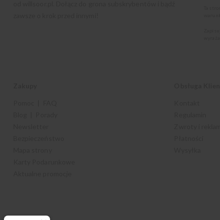
od
willsoor.pl
. Dołącz do grona subskrybentów i bądź
Ta str
zawsze o krok przed innymi!
warunk
Zapisu
wyraża
Zakupy
Obsługa Klie
Pomoc | FAQ
Kontakt
Blog | Porady
Regulamin
Newsletter
Zwroty i rekla
Bezpieczeństwo
Płatności
Mapa strony
Wysyłka
Karty Podarunkowe
Aktualne promocje