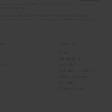
ona jest chroniona przez reCAPTCHA oraz Google, obowiązuje
polityka prywatności
oraz
i korzystania z usługi
.
jąc się do newslettera akceptuję i rozumiem
Politykę prywatności oraz Cookies
i
m zgodę na otrzymywanie spersonalizowanych informacji handlowych drogą mailową.
nta
Informacje
O nas
Koszule dla firm
macje
Strefa dla firm
Karty dla pracowników
Sklepy stacjonarne
B2B Club
Opinie o Sklepie