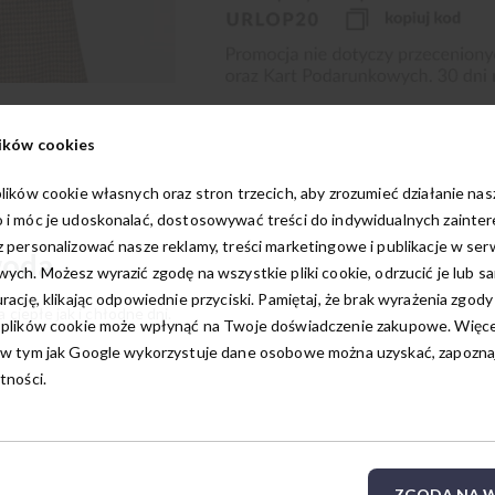
ików cookies
lików cookie własnych oraz stron trzecich, aby zrozumieć działanie na
 i móc je udoskonalać, dostosowywać treści do indywidualnych zainte
 personalizować nasze reklamy, treści marketingowe i publikacje w ser
woda
ych. Możesz wyrazić zgodę na wszystkie pliki cookie, odrzucić je lub s
rację, klikając odpowiednie przyciski. Pamiętaj, że brak wyrażenia zgody
ciepłe jak i chłodne dni.
 plików cookie może wpłynąć na Twoje doświadczenie zakupowe. Więcej
w tym jak Google wykorzystuje dane osobowe można uzyskać, zapoznają
tności.
ZGODA NA W