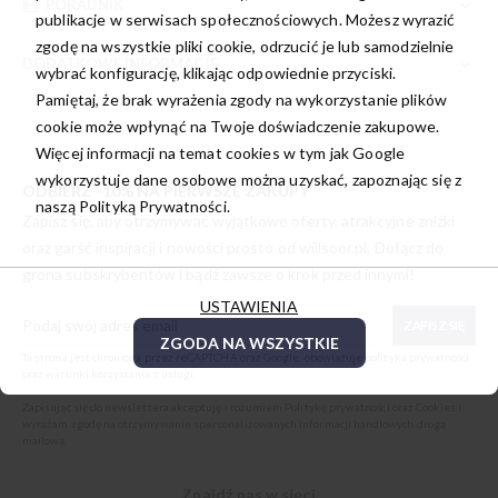
PORADNIK
publikacje w serwisach społecznościowych. Możesz wyrazić
zgodę na wszystkie pliki cookie, odrzucić je lub samodzielnie
DODATKOWE INFORMACJE
wybrać konfigurację, klikając odpowiednie przyciski.
Pamiętaj, że brak wyrażenia zgody na wykorzystanie plików
cookie może wpłynąć na Twoje doświadczenie zakupowe.
Więcej informacji na temat cookies w tym jak Google
wykorzystuje dane osobowe można uzyskać, zapoznając się z
ODBIERZ -10% NA PIERWSZE ZAKUPY
naszą
Polityką Prywatności.
Zapisz się, aby otrzymywać wyjątkowe oferty, atrakcyjne zniżki
oraz garść inspiracji i nowości prosto od
willsoor.pl
. Dołącz do
grona subskrybentów i bądź zawsze o krok przed innymi!
USTAWIENIA
ZAPISZ SIĘ
ZGODA NA WSZYSTKIE
Ta strona jest chroniona przez reCAPTCHA oraz Google, obowiązuje
polityka prywatności
oraz
warunki korzystania z usługi
.
Zapisując się do newslettera akceptuję i rozumiem
Politykę prywatności oraz Cookies
i
wyrażam zgodę na otrzymywanie spersonalizowanych informacji handlowych drogą
mailową.
Znajdź nas w sieci