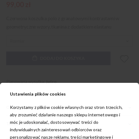
99,00 zł
Czerwona koszulka polo z granatowymi kontrastami w
geometryczne wzory, tkanina z dodatkiem elastanu
DODAJ DO KOSZYKA
Planowana wysyłka:
jutro
Ustawienia plików cookies
Korzystamy z plików cookie własnych oraz stron trzecich,
OPIS
aby zrozumieć działanie naszego sklepu internetowego i
móc je udoskonalać, dostosowywać treści do
TABELA ROZMIARÓW
indywidualnych zainteresowań odbiorców oraz
personalizować nasze reklamy, treści marketingowe i