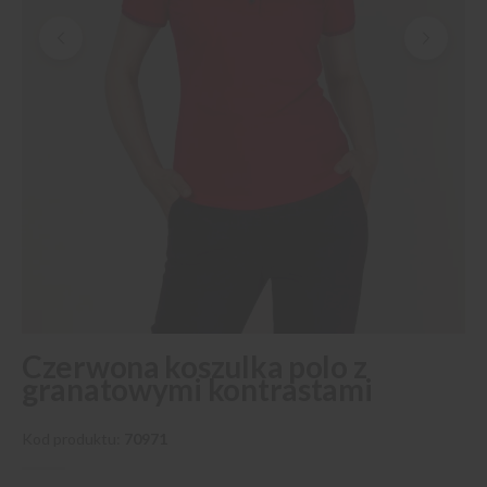
Przejdź
Czerwona koszulka polo z
na
granatowymi kontrastami
początek
galerii
Kod produktu
70971