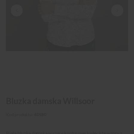
Przejdź
Bluzka damska Willsoor
na
początek
galerii
Kod produktu
60580
Biała bluzka damska w szare konturowe kwieciste wzory z