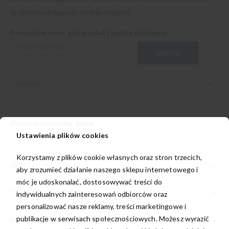
krytym podpinanym kołnierzykiem
Powiadom mnie, gdy produkt będzie dostępny
ZAPISZ
Planowana wysyłka:
jutro
Ustawienia plików cookies
Korzystamy z plików cookie własnych oraz stron trzecich,
OPIS
aby zrozumieć działanie naszego sklepu internetowego i
móc je udoskonalać, dostosowywać treści do
TABELA ROZMIARÓW
indywidualnych zainteresowań odbiorców oraz
personalizować nasze reklamy, treści marketingowe i
publikacje w serwisach społecznościowych. Możesz wyrazić
DODATKOWE INFORMACJE