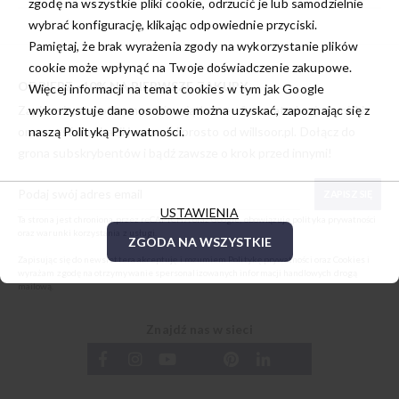
zgodę na wszystkie pliki cookie, odrzucić je lub samodzielnie
wybrać konfigurację, klikając odpowiednie przyciski.
Pamiętaj, że brak wyrażenia zgody na wykorzystanie plików
cookie może wpłynąć na Twoje doświadczenie zakupowe.
ODBIERZ -10% NA PIERWSZE ZAKUPY
Więcej informacji na temat cookies w tym jak Google
wykorzystuje dane osobowe można uzyskać, zapoznając się z
Zapisz się, aby otrzymywać wyjątkowe oferty, atrakcyjne zniżki
naszą
Polityką Prywatności.
oraz garść inspiracji i nowości prosto od
willsoor.pl
. Dołącz do
grona subskrybentów i bądź zawsze o krok przed innymi!
ZAPISZ SIĘ
USTAWIENIA
Ta strona jest chroniona przez reCAPTCHA oraz Google, obowiązuje
polityka prywatności
oraz
warunki korzystania z usługi
.
ZGODA NA WSZYSTKIE
Zapisując się do newslettera akceptuję i rozumiem
Politykę prywatności oraz Cookies
i
wyrażam zgodę na otrzymywanie spersonalizowanych informacji handlowych drogą
mailową.
Znajdź nas w sieci