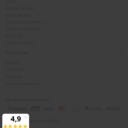
O nas
Koszule dla firm
Strefa dla firm
Karty dla pracowników
Sklepy stacjonarne
B2B Club
Opinie o Sklepie
Moje konto
Zaloguj
Mój koszyk
Schowek
Status zamówienia
Akceptujemy płatności
© 2026 Sklep Internetowy Willsoor