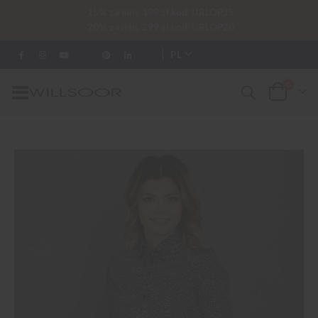
-15% za min. 199 zł kod: URLOP15
-20% za min. 299 zł kod: URLOP20
PL
0
Przełącznik
Cart
Nav
Przejdź
na
koniec
galerii