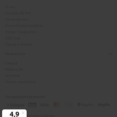
O nas
Koszule dla firm
Strefa dla firm
Karty dla pracowników
Sklepy stacjonarne
B2B Club
Opinie o Sklepie
Moje konto
Zaloguj
Mój koszyk
Schowek
Status zamówienia
Akceptujemy płatności
© 2026 Sklep Internetowy Willsoor