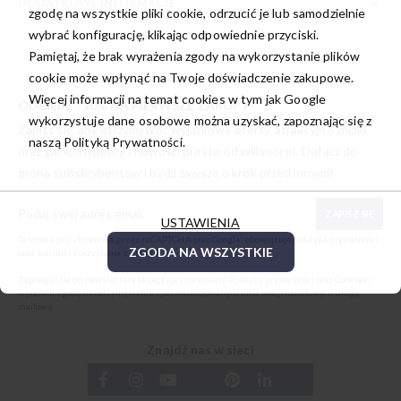
DODATKOWE INFORMACJE
zgodę na wszystkie pliki cookie, odrzucić je lub samodzielnie
wybrać konfigurację, klikając odpowiednie przyciski.
Pamiętaj, że brak wyrażenia zgody na wykorzystanie plików
cookie może wpłynąć na Twoje doświadczenie zakupowe.
Więcej informacji na temat cookies w tym jak Google
ODBIERZ -10% NA PIERWSZE ZAKUPY
wykorzystuje dane osobowe można uzyskać, zapoznając się z
Zapisz się, aby otrzymywać wyjątkowe oferty, atrakcyjne zniżki
naszą
Polityką Prywatności.
oraz garść inspiracji i nowości prosto od
willsoor.pl
. Dołącz do
grona subskrybentów i bądź zawsze o krok przed innymi!
ZAPISZ SIĘ
USTAWIENIA
Ta strona jest chroniona przez reCAPTCHA oraz Google, obowiązuje
polityka prywatności
ZGODA NA WSZYSTKIE
oraz
warunki korzystania z usługi
.
Zapisując się do newslettera akceptuję i rozumiem
Politykę prywatności oraz Cookies
i
wyrażam zgodę na otrzymywanie spersonalizowanych informacji handlowych drogą
mailową.
Znajdź nas w sieci