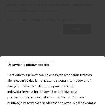
Czarna bluzka damska w drobne niebiesko-białe plamki z
krytym podpinanym kołnierzykiem
Powiadom mnie, gdy produkt będzie dostępny
ZAPISZ
Planowana wysyłka:
poniedziałek
Ustawienia plików cookies
Korzystamy z plików cookie własnych oraz stron trzecich,
aby zrozumieć działanie naszego sklepu internetowego i
OPIS
móc je udoskonalać, dostosowywać treści do
indywidualnych zainteresowań odbiorców oraz
TABELA ROZMIARÓW
personalizować nasze reklamy, treści marketingowe i
publikacje w serwisach społecznościowych. Możesz wyrazić