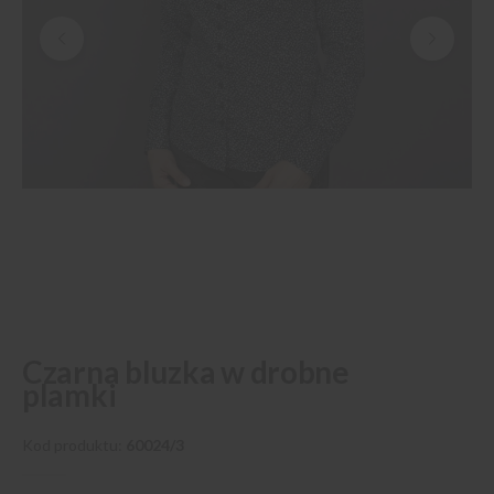
Przejdź
Czarna bluzka w drobne
na
plamki
początek
galerii
Kod produktu
60024/3