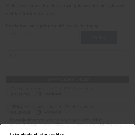
Biała bluzka damska z krytym podpinanym kołnierzykiem i
niebieskimi kontrastami
Powiadom mnie, gdy produkt będzie dostępny
ZAPISZ
Ustawienia plików cookies