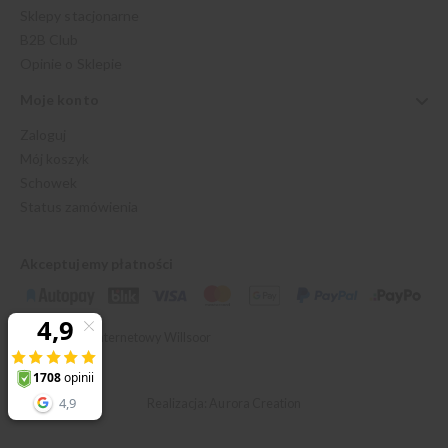
Sklepy stacjonarne
B2B Club
Opinie o Sklepie
Moje konto
Zaloguj
Mój koszyk
Schowek
Status zamówienia
Akceptujemy płatności
© 2026 Sklep Internetowy Willsoor
Realizacja: Aurora Creation