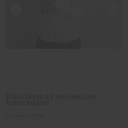
Przejdź
Biała bluzka z niebieskimi
na
kontrastami
początek
galerii
Kod produktu
60015