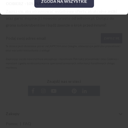
ZGODA NA WSZYSTKIE
ODBIERZ -10% NA PIERWSZE ZAKUPY
Zapisz się, aby otrzymywać wyjątkowe oferty, atrakcyjne zniżki
oraz garść inspiracji i nowości prosto od
willsoor.pl
. Dołącz do
grona subskrybentów i bądź zawsze o krok przed innymi!
ZAPISZ SIĘ
Ta strona jest chroniona przez reCAPTCHA oraz Google, obowiązuje
polityka prywatności
oraz
warunki korzystania z usługi
.
Zapisując się do newslettera akceptuję i rozumiem
Politykę prywatności oraz Cookies
i
wyrażam zgodę na otrzymywanie spersonalizowanych informacji handlowych drogą
mailową.
Znajdź nas w sieci
Zakupy
Pomoc | FAQ