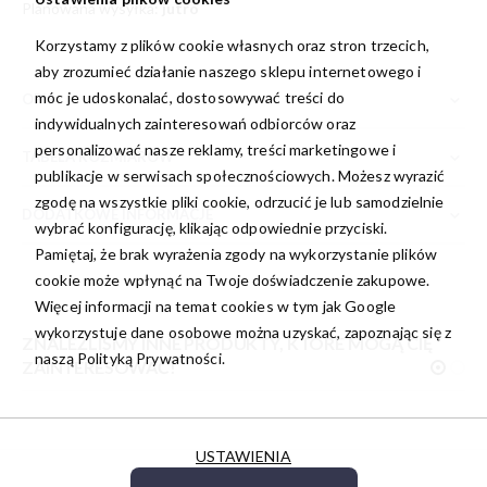
Planowana wysyłka:
jutro
Korzystamy z plików cookie własnych oraz stron trzecich,
aby zrozumieć działanie naszego sklepu internetowego i
móc je udoskonalać, dostosowywać treści do
OPIS
indywidualnych zainteresowań odbiorców oraz
personalizować nasze reklamy, treści marketingowe i
TABELA ROZMIARÓW
publikacje w serwisach społecznościowych. Możesz wyrazić
zgodę na wszystkie pliki cookie, odrzucić je lub samodzielnie
DODATKOWE INFORMACJE
wybrać konfigurację, klikając odpowiednie przyciski.
Pamiętaj, że brak wyrażenia zgody na wykorzystanie plików
cookie może wpłynąć na Twoje doświadczenie zakupowe.
Więcej informacji na temat cookies w tym jak Google
wykorzystuje dane osobowe można uzyskać, zapoznając się z
ZNALEŹLIŚMY INNE PRODUKTY, KTÓRE MOGĄ CIĘ
naszą
Polityką Prywatności.
ZAINTERESOWAĆ!
USTAWIENIA