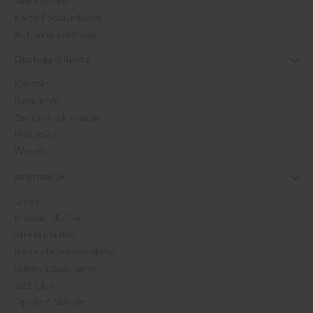
Mapa strony
Karty Podarunkowe
Aktualne promocje
Obsługa Klienta
Kontakt
Regulamin
Zwroty i reklamacje
Płatności
Wysyłka
Informacje
O nas
Koszule dla firm
Strefa dla firm
Karty dla pracowników
Sklepy stacjonarne
B2B Club
Opinie o Sklepie