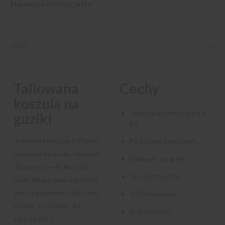
Planowana wysyłka:
jutro
OPIS
Taliowana
Cechy
koszula na
Taliowana sylwetka (slim
guziki
fit)
Taliowana koszula z długim
Podpinany kołnierzyk
rękawem na guziki, świetnie
Mankiety na guziki
dopasowuje się do ciała
Tkanina w kratę
podkreślając jego sylwetkę.
Jest znakomitym wyborem
100% bawełny
przede wszystkim dla
Brak kieszeni
szczupłych i