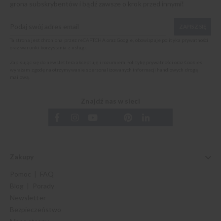
grona subskrybentów i bądź zawsze o krok przed innymi!
ZAPISZ SIĘ
Ta strona jest chroniona przez reCAPTCHA oraz Google, obowiązuje
polityka prywatności
oraz
warunki korzystania z usługi
.
Zapisując się do newslettera akceptuję i rozumiem
Politykę prywatności oraz Cookies
i
wyrażam zgodę na otrzymywanie spersonalizowanych informacji handlowych drogą
mailową.
Znajdź nas w sieci
Zakupy
Pomoc | FAQ
Blog | Porady
Newsletter
Bezpieczeństwo