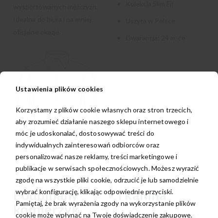
Kolekcja Slim Fit
wysportowanych mężczyzn.
Idealna do biura i na mniej
Uszyta w Polsce
oficjalne okazje.
Gwarancja: 24 m-ce
Ustawienia plików cookies
Korzystamy z plików cookie własnych oraz stron trzecich,
aby zrozumieć działanie naszego sklepu internetowego i
móc je udoskonalać, dostosowywać treści do
indywidualnych zainteresowań odbiorców oraz
personalizować nasze reklamy, treści marketingowe i
publikacje w serwisach społecznościowych. Możesz wyrazić
zgodę na wszystkie pliki cookie, odrzucić je lub samodzielnie
Podpinany
Tkanina
wybrać konfigurację, klikając odpowiednie przyciski.
Pamiętaj, że brak wyrażenia zgody na wykorzystanie plików
kołnierzyk
cookie może wpłynąć na Twoje doświadczenie zakupowe.
Tkanina 100% bawełny to