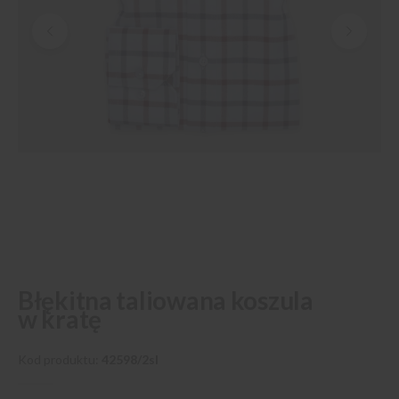
Przejdź
Błękitna taliowana koszula
na
w kratę
początek
galerii
Kod produktu
42598/2sl