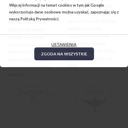
Więcej informacji na temat cookies w tym jak Google
100% naturalnej tkaniny
Kołnierzyk podpinany
wykorzystuje dane osobowe można uzyskać, zapoznając się z
zapewniającej najwyższy
button-down. Miękki
naszą
Polityką Prywatności.
komfort noszenia. Miękka i
kołnierzyk podpinany
delikatna, a przede
guzikami. Stosowany
wszystkim przewiewna,
głównie w koszulach
dzięki czemu pozwala
USTAWIENIA
weekendowych o mniej
oddychać i czuć się świeżo
formalnym stylu. Do koszul z
ZGODA NA WSZYSTKIE
naszemu ciału przez cały
tego typu kołnierzykiem
dzień.
zazwyczaj nie zakładamy
krawata.