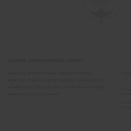
ODBIERZ -10% NA PIERWSZE ZAKUPY
Zapisz się, aby otrzymywać wyjątkowe oferty,
atrakcyjne zniżki oraz garść inspiracji i nowości prosto
od
willsoor.pl
. Dołącz do grona subskrybentów i bądź
Ta str
zawsze o krok przed innymi!
warunk
Zapisu
wyraża