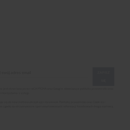
ZAPISZ
SIĘ
ona jest chroniona przez reCAPTCHA oraz Google, obowiązuje
polityka prywatności
oraz
i korzystania z usługi
.
jąc się do newslettera akceptuję i rozumiem
Politykę prywatności oraz Cookies
i
m zgodę na otrzymywanie spersonalizowanych informacji handlowych drogą mailową.