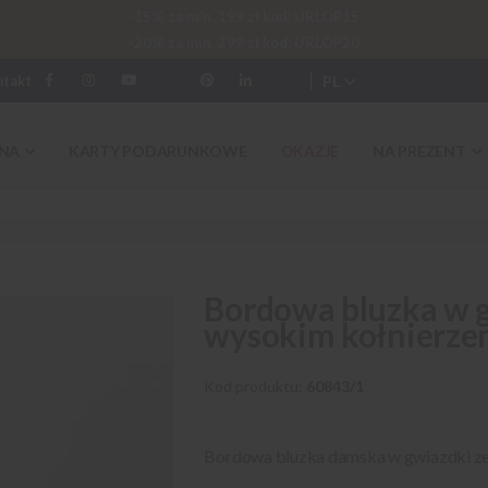
-15% za min. 199 zł kod: URLOP15
-20% za min. 299 zł kod: URLOP20
PL
ntakt
NA
KARTY PODARUNKOWE
OKAZJE
NA PREZENT
Bordowa bluzka w g
wysokim kołnierz
Kod produktu
60843/1
Bordowa bluzka damska w gwiazdki z