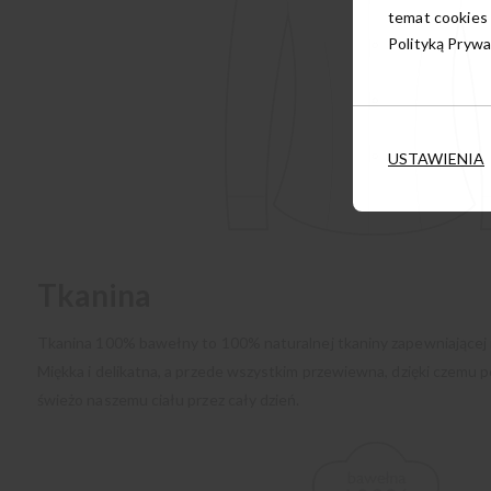
temat cookies 
Polityką Prywa
USTAWIENIA
Tkanina
Tkanina 100% bawełny to 100% naturalnej tkaniny zapewniającej 
Miękka i delikatna, a przede wszystkim przewiewna, dzięki czemu p
świeżo naszemu ciału przez cały dzień.