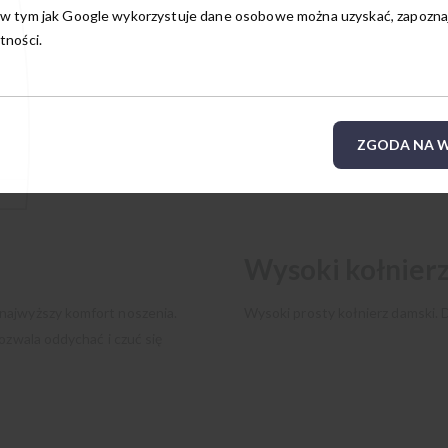
w tym jak Google wykorzystuje dane osobowe można uzyskać, zapoznają
tności.
ZGODA NA W
Wysoki kołnier
najwyższy komfort noszenia.
Wysoki prosty kołnierz damski. D
ozwala oddychać i czuć się