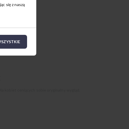
c się z naszą
SZYSTKIE
z
la kobiet ceniących sobie oryginalny wygląd.